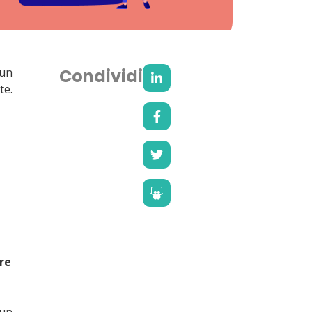
 un
Condividi
te.
re