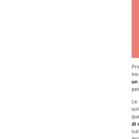
Pri
in
un
per
Le 
sol
que
di 
sul
del