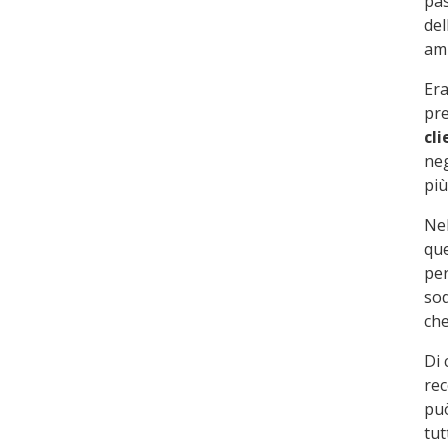
pas
del
ami
Era
pre
cl
neg
più
Nel
que
per
sod
che
Di
rec
può
tut