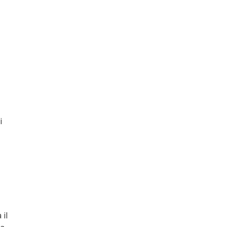
i
 il