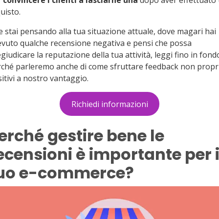
r
convincere i clienti a lasciarne una
dopo aver effettuato
uisto.
e stai pensando alla tua situazione attuale, dove magari hai
evuto qualche recensione negativa e pensi che possa
giudicare la reputazione della tua attività, leggi fino in fond
ché parleremo anche di come sfruttare feedback non propr
itivi a nostro vantaggio.
Richiedi informazioni
erché gestire bene le
ecensioni è importante per i
uo e-commerce?