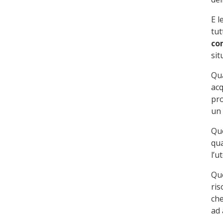
E l
tut
co
sit
Qua
acq
pro
un 
Que
qua
l’u
Que
ris
ch
ad 