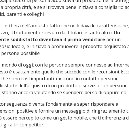
saparola. Una persona acquistava un prodotto nella botte
la propria città, e se si trovava bene iniziava a consigliarlo a
ci, parenti e colleghi.
 così fiera dell’acquisto fatto che ne lodava le caratteristiche, 
zzo, il trattamento ricevuto dal titolare e tanto altro.
Un
iente soddisfatto diventava il primo venditore
per un
ozio locale, e iniziava a promuovere il prodotto acquistato 
 persone possibile.
 mondo di oggi, con le persone sempre connesse ad Interne
sto è esattamente quello che succede con le recensioni. Ecc
ché sono così importanti: mettono in contatto persone
disfatte dell’acquisto di un prodotto o servizio con persone
 stanno ancora valutando se spendere dei soldi oppure no.
 conseguenza diventa fondamentale saper rispondere a
ensioni positive e fornire un messaggio di ringraziamento 
 essere percepito come un gesto nobile, che ti differenzia 
ti gli altri competitor.