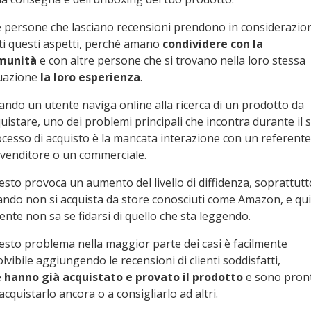
e persone che lasciano recensioni prendono in considerazio
ti questi aspetti, perché amano
condividere con la
munità
e con altre persone che si trovano nella loro stessa
uazione
la loro esperienza
.
ndo un utente naviga online alla ricerca di un prodotto da
uistare, uno dei problemi principali che incontra durante il 
cesso di acquisto è la mancata interazione con un referente
venditore o un commerciale.
sto provoca un aumento del livello di diffidenza, soprattutt
ndo non si acquista da store conosciuti come Amazon, e qui
tente non sa se fidarsi di quello che sta leggendo.
sto problema nella maggior parte dei casi è facilmente
olvibile aggiungendo le recensioni di clienti soddisfatti,
e
hanno già acquistato e provato il prodotto
e sono pront
acquistarlo ancora o a consigliarlo ad altri.