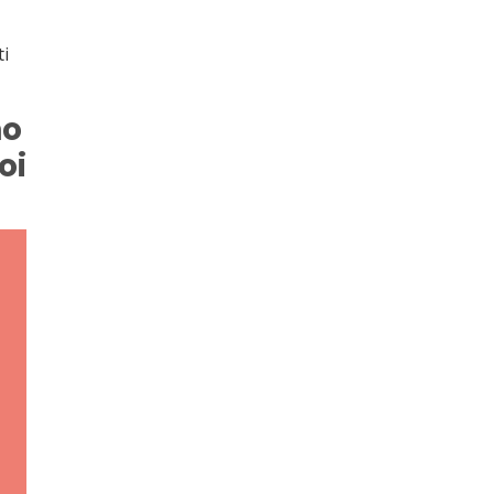
i
ti
no
oi