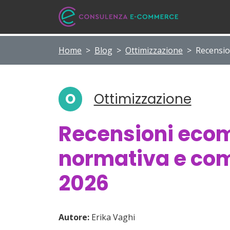
Home
>
Blog
>
Ottimizzazione
>
Recensio
O
Ottimizzazione
Recensioni eco
normativa e com
2026
Autore:
Erika Vaghi