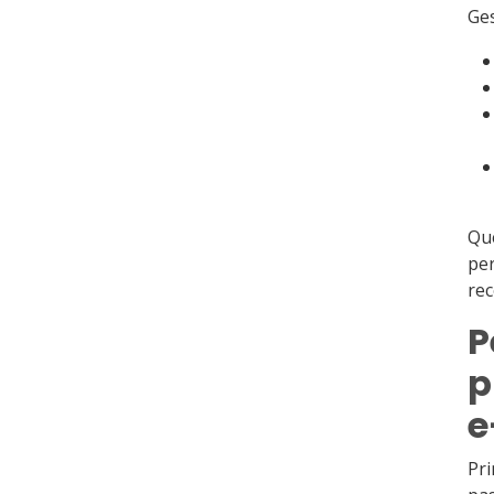
Ges
Que
per
rec
P
p
e
Pri