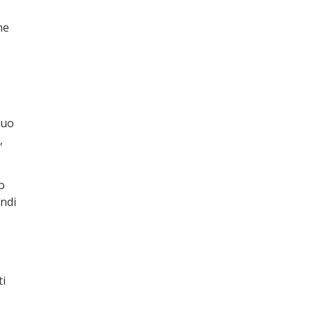
ne
suo
,
o
ndi
i