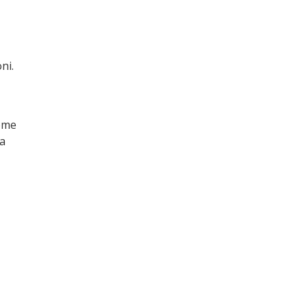
ni.
come
a