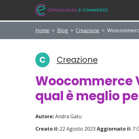
Home
>
Blog
>
Creazione
>
Woocommerce 
C
Creazione
Woocommerce V
qual è meglio pe
Autore:
Andra Gatu
Creato il:
22 Agosto 2023
Aggiornato il:
7 