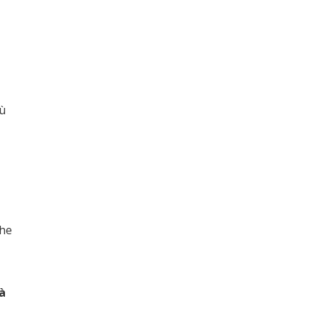
iù
he
à