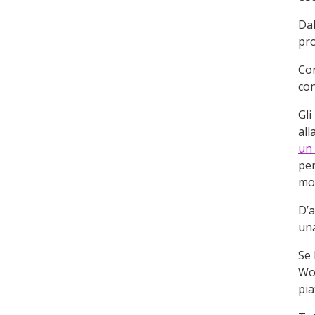
Dal
pro
Con
con
Gli
all
un
per
mod
D’a
un
Se 
Wo
pi