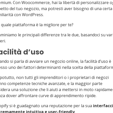
mium. Con Woocommerce, hai la libertà di personalizzare o
etto del tuo negozio, ma potresti aver bisogno di una certa
iliarità con WordPress.
quale piattaforma è la migliore per te?
miniamo le principali differenze tra le due, basandoci su var
eri.
acilità d’uso
ndo si parla di avviare un negozio online, la facilità d’uso è
sso uno dei fattori determinanti nella scelta della piattafor
otutto, non tutti gli imprenditori o i proprietari di negozi
no competenze tecniche avanzate, e la maggior parte
idera una soluzione che li aiuti a mettersi in moto rapidam
za dover affrontare curve di apprendimento ripide.
pify si è guadagnato una reputazione per la sua
interfacc
tremamente intuitiva e user-friendly
.