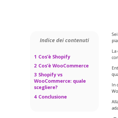
Sei
Indice dei contenuti
pia
La
1
Cos’è Shopify
com
2
Cos’è WooCommerce
Ent
3
Shopify vs
qua
WooCommerce: quale
In 
scegliere?
Woo
3.1
Facilità d’uso
4
Conclusione
All
3.2
Funzionalità
ada
3.3
Pagamenti