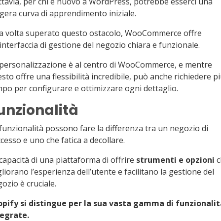
tavia, per chi è nuovo a WordPress, potrebbe esserci una
gera curva di apprendimento iniziale.
a volta superato questo ostacolo, WooCommerce offre
interfaccia di gestione del negozio chiara e funzionale.
personalizzazione è al centro di WooCommerce, e mentre
sto offre una flessibilità incredibile, può anche richiedere p
po per configurare e ottimizzare ogni dettaglio.
unzionalità
funzionalità possono fare la differenza tra un negozio di
cesso e uno che fatica a decollare.
capacità di una piattaforma di offrire
strumenti e opzioni
c
liorano l’esperienza dell’utente e facilitano la gestione del
ozio è cruciale.
opify si distingue per la sua vasta gamma di funzionalit
tegrate.