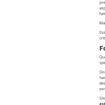
pre
asp
fam
Ma 
Esa
crit
F
Qua
spe
Dop
han
des
sen
Sho
es