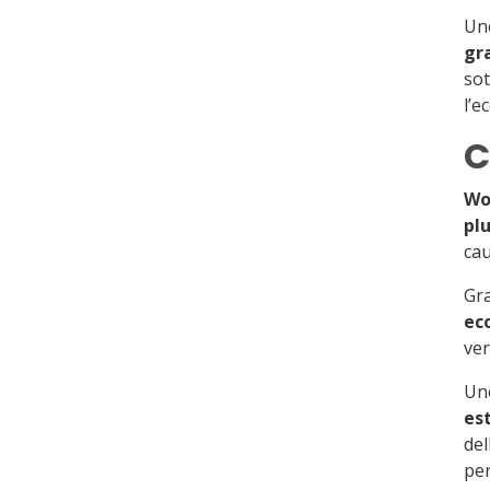
Uno
gr
sot
l’e
C
Wo
pl
cau
Gr
ec
ver
Uno
est
del
per