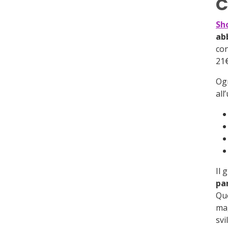
C
3.4
Design e Temi
3.5
SEO
Sh
3.6
Prezzi
ab
con
3.7
Dropshipping
21€
3.8
Sicurezza
Ogn
3.9
Assistenza clienti
all
Il 
pa
Que
mag
svi