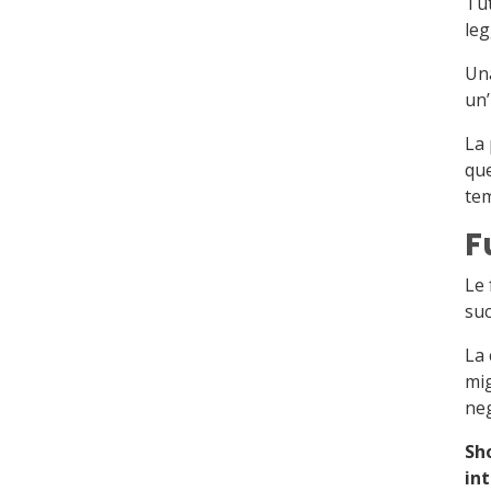
Tut
leg
Un
un’
La 
que
tem
F
Le 
suc
La 
mig
neg
Sh
in