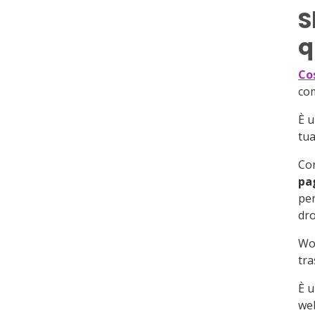
S
q
Co
com
È u
tua
Con
pa
per
dro
Wo
tra
È u
web