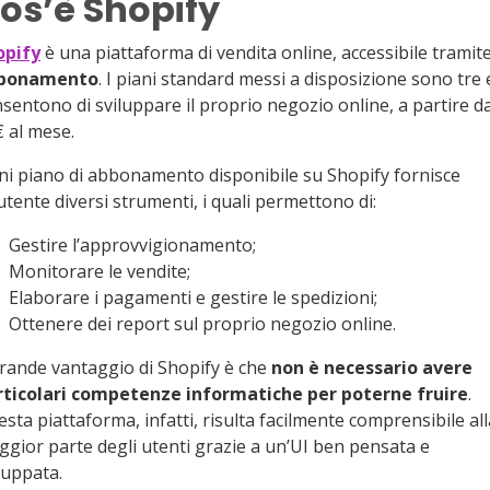
os’è Shopify
opify
è una piattaforma di vendita online, accessibile tramit
bonamento
. I piani standard messi a disposizione sono tre 
sentono di sviluppare il proprio negozio online, a partire d
 al mese.
i piano di abbonamento disponibile su Shopify fornisce
’utente diversi strumenti, i quali permettono di:
Gestire l’approvvigionamento;
Monitorare le vendite;
Elaborare i pagamenti e gestire le spedizioni;
Ottenere dei report sul proprio negozio online.
grande vantaggio di Shopify è che
non è necessario avere
rticolari competenze informatiche per poterne fruire
.
sta piattaforma, infatti, risulta facilmente comprensibile all
gior parte degli utenti grazie a un’UI ben pensata e
luppata.