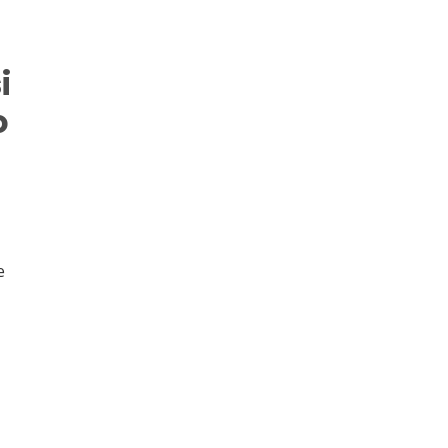
i
o
e