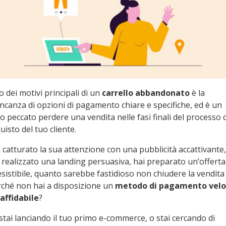
 dei motivi principali di un
carrello abbandonato
è la
canza di opzioni di pagamento chiare e specifiche, ed è un
o peccato perdere una vendita nelle fasi finali del processo d
uisto del tuo cliente.
 catturato la sua attenzione con una pubblicità accattivante,
 realizzato una landing persuasiva, hai preparato un’offerta
esistibile, quanto sarebbe fastidioso non chiudere la vendita
ché non hai a disposizione un
metodo di pagamento velo
affidabile
?
stai lanciando il tuo primo e-commerce, o stai cercando di