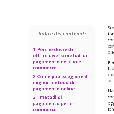
Sce
Indice dei contenuti
fon
con
co
1
Perché dovresti
cli
offrire diversi metodi di
pagamento nel tuo e-
Pre
commerce
fat
com
2
Come puoi scegliere il
anc
miglior metodo di
pagamento online
Nat
3
I metodi di
co
pagamento per e-
ogg
commerce
lon