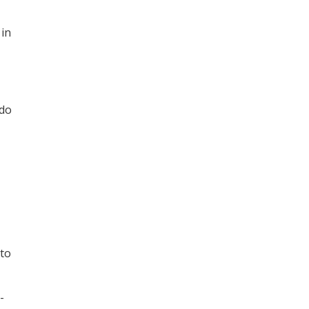
 in
ndo
ato
-