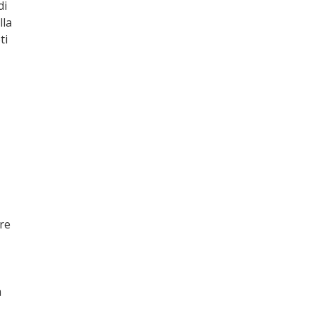
di
lla
ti
are
a