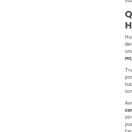
sub
Q
H
Hub
dei
una
mi
Tra
pos
tuo
com
Avr
co
str
puo
l’a