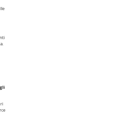
lle
nti
a.
gli
ri
rce