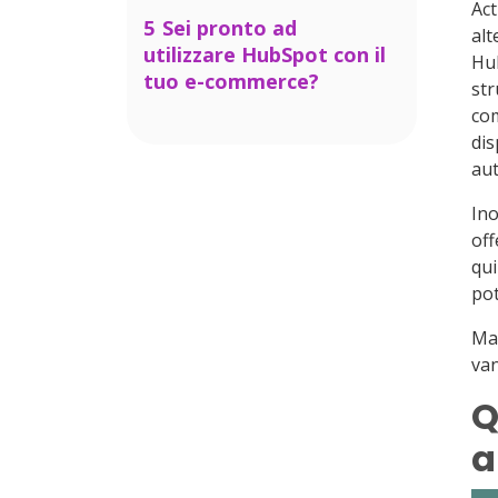
Act
Marketo
4.1
Integrare HubSpot
5
Sei pronto ad
alt
a Shopify
3.3
HubSpot Vs Zoho
utilizzare HubSpot con il
Hub
tuo e-commerce?
4.2
Integrare HubSpot
str
a WooCommerce
com
4.3
Integrare HubSpot
dis
a Magento
aut
4.4
Integrare HubSpot
Ino
a PrestaShop
off
qui
pot
Ma 
va
Q
a