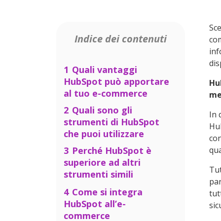
Sce
Indice dei contenuti
com
inf
dis
1
Quali vantaggi
HubSpot può apportare
Hu
al tuo e-commerce
me
2
Quali sono gli
In 
strumenti di HubSpot
Hub
che puoi utilizzare
con
3
Perché HubSpot è
qua
superiore ad altri
Tut
strumenti simili
par
3.1
HubSpot Vs Active
4
Come si integra
tut
Campaign
HubSpot all’e-
sic
commerce
3.2
HubSpot Vs