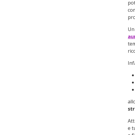
pot
co
pro
Un 
au
tem
ric
Inf
all
str
Att
e t