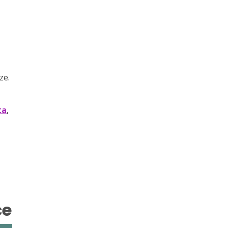
ze.
ta
,
ce