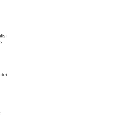
lisi
è
dei
t