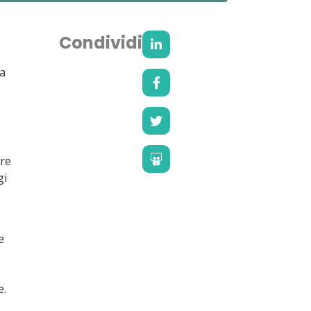
Condividi
 a
are
gi
e
e.