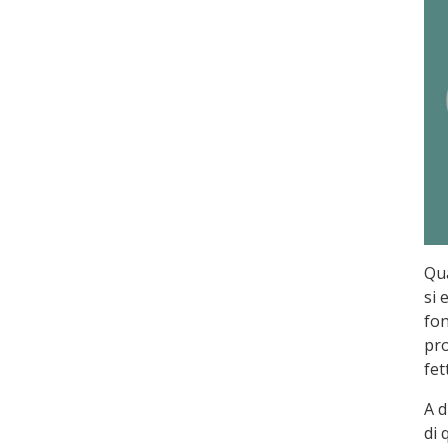
Qua
si 
fon
pro
fet
A d
di 