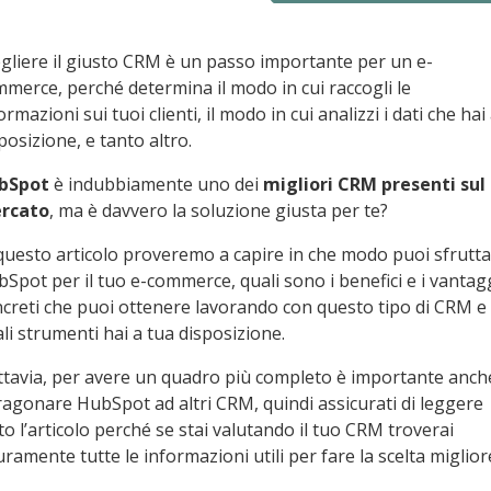
gliere il giusto CRM è un passo importante per un e-
merce, perché determina il modo in cui raccogli le
ormazioni sui tuoi clienti, il modo in cui analizzi i dati che hai
posizione, e tanto altro.
bSpot
è indubbiamente uno dei
migliori CRM presenti sul
rcato
, ma è davvero la soluzione giusta per te?
questo articolo proveremo a capire in che modo puoi sfrutt
Spot per il tuo e-commerce, quali sono i benefici e i vantag
creti che puoi ottenere lavorando con questo tipo di CRM e
li strumenti hai a tua disposizione.
tavia, per avere un quadro più completo è importante anch
agonare HubSpot ad altri CRM, quindi assicurati di leggere
to l’articolo perché se stai valutando il tuo CRM troverai
uramente tutte le informazioni utili per fare la scelta miglior