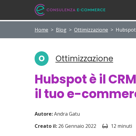
Home
>
Blog
>
Ottimizzazione
>
Hubspot 
O
Ottimizzazione
Hubspot è il CRM
il tuo e-commer
Autore:
Andra Gatu
Creato il:
26 Gennaio 2022
12 minuti