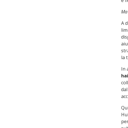
e f
Ma 
A d
lim
di
aiu
str
la 
In 
ha
col
dal
acc
Qui
Hub
per