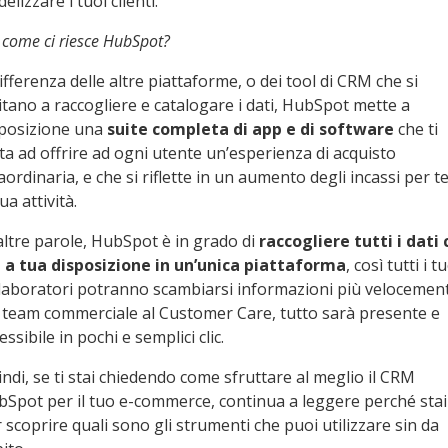
idelizzare i tuoi clienti.
come ci riesce HubSpot?
ifferenza delle altre piattaforme, o dei tool di CRM che si
itano a raccogliere e catalogare i dati, HubSpot mette a
sposizione una
suite completa di app e di software
che ti
ta ad offrire ad ogni utente un’esperienza di acquisto
aordinaria, e che si riflette in un aumento degli incassi per te
tua attività.
altre parole, HubSpot è in grado di
raccogliere tutti i dati
i a tua disposizione in un’unica piattaforma
, così tutti i t
laboratori potranno scambiarsi informazioni più velocement
 team commerciale al Customer Care, tutto sarà presente e
essibile in pochi e semplici clic.
ndi, se ti stai chiedendo come sfruttare al meglio il CRM
Spot per il tuo e-commerce, continua a leggere perché stai
 scoprire quali sono gli strumenti che puoi utilizzare sin da