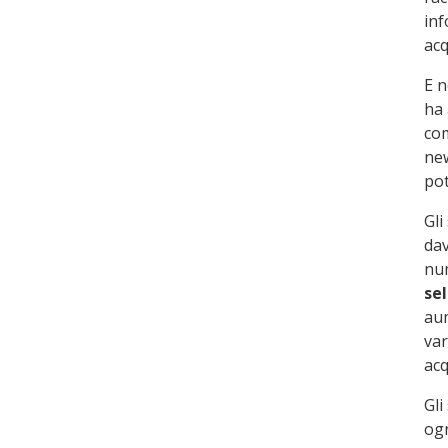
inf
acq
E n
ha 
com
new
pot
Gli
dav
num
sel
aum
var
acq
Gli
ogn