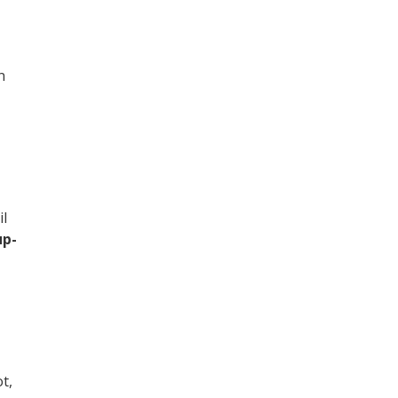
n
il
up-
t,