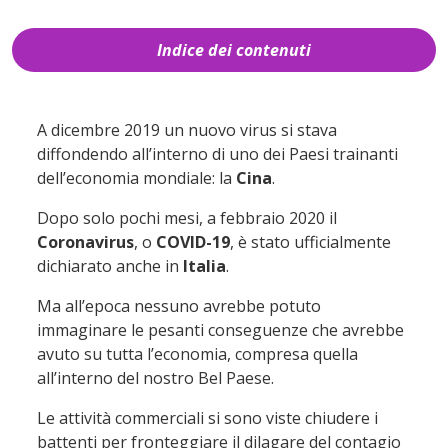
Indice dei contenuti
1
Le conseguenze del Coronavirus sul
mondo dell’e-commerce
A dicembre 2019 un nuovo virus si stava
2
Ecco come mantenere alte le vendite in
diffondendo all’interno di uno dei Paesi trainanti
tempo di Coronavirus
dell’economia mondiale: la
Cina
.
2.1
1. Fai un quadro completo della
Dopo solo pochi mesi, a febbraio 2020 il
situazione
Coronavirus
, o
COVID-19
, è stato ufficialmente
2.2
2. Mantieni dei buoni rapporti con i
dichiarato anche in
Italia
.
tuoi fornitori
Ma all’epoca nessuno avrebbe potuto
2.3
3. Dialoga con la tua clientela
immaginare le pesanti conseguenze che avrebbe
2.4
4. Gestisci l’inventario
avuto su tutta l’economia, compresa quella
2.5
5. Incrementa il servizio clienti
all’interno del nostro Bel Paese.
2.6
6. Continua con l’advertising
Le attività commerciali si sono viste chiudere i
battenti per fronteggiare il dilagare del contagio
3
Adatta il tuo e-commerce al mercato