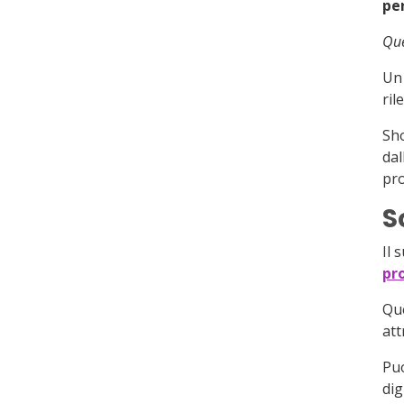
pe
Que
Un 
ril
Sho
dal
pro
S
Il 
pro
Que
att
Puo
dig