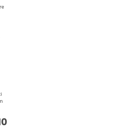
re
o
i
un
10