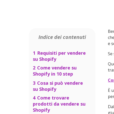
Be
Indice dei contenuti
che
e s
1
Requisiti per vendere
Se 
su Shopify
Que
2
Come vendere su
tra
Shopify in 10 step
Co
2.1
Studiare il
3
Cosa si può vendere
mercato
su Shopify
È u
2.2
Ottenere un
per
4
Come trovare
indirizzo web
prodotti da vendere su
personalizzato
Dal
Shopify
giu