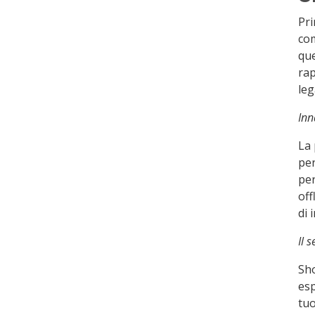
Pri
co
que
rap
leg
Inn
La 
per
per
off
di 
Il 
Sho
esp
tuo