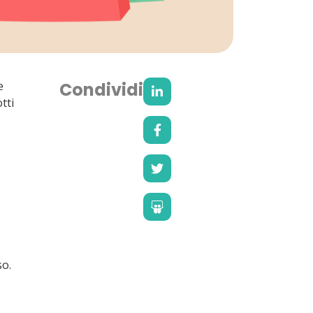
e
Condividi
tti
so.