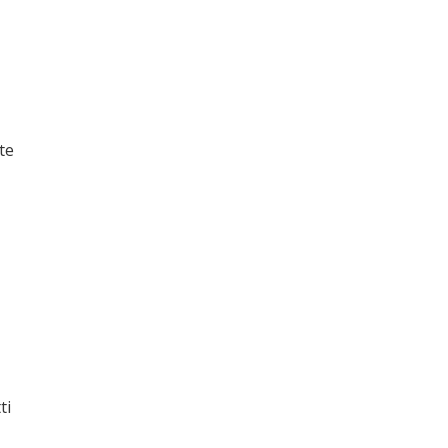
te
ti