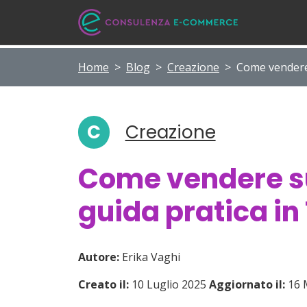
Home
>
Blog
>
Creazione
>
Come vendere 
C
Creazione
Come vendere su
guida pratica in
Autore:
Erika Vaghi
Creato il:
10 Luglio 2025
Aggiornato il:
16 