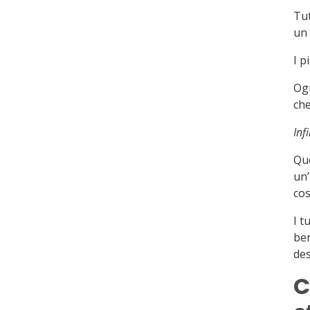
Tut
un 
I p
Ogn
che
Inf
Qu
un’
cos
I t
ben
des
C