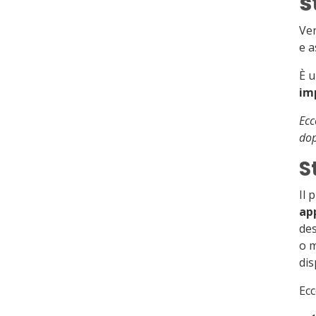
s
Ven
e a
È u
im
Ecc
dop
S
Il 
ap
des
o m
dis
Ecc