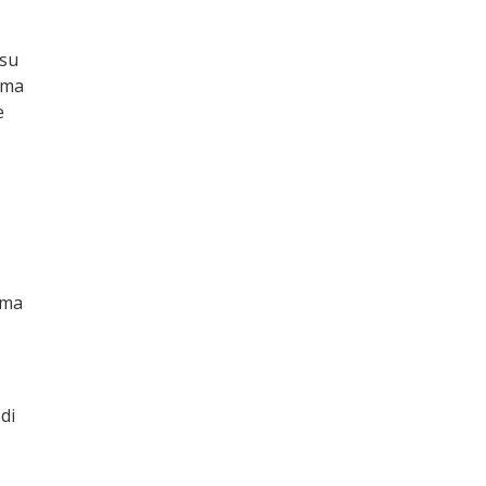
 su
 ma
e
ima
 di