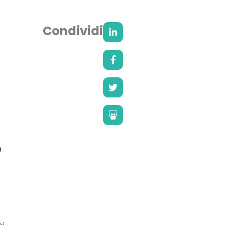
Condividi
a
e