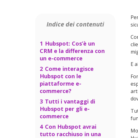
Per
Indice dei contenuti
sic
Con
1
Hubspot: Cos’è un
cli
CRM e la differenza con
mig
un e-commerce
E a
2
Come interagisce
Hubspot con le
For
piattaforme e-
esp
commerce?
art
dov
3
Tutti i vantaggi di
Hubspot per gli e-
Tut
commerce
fun
4
Con Hubspot avrai
Mol
tutto racchiuso in una