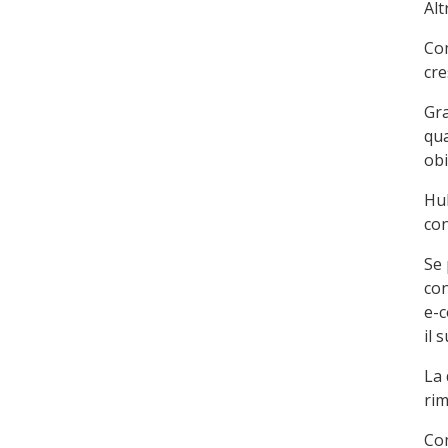
Alt
Com
cre
Gra
qua
obi
Hub
con
Se 
con
e-c
il 
La
rim
Com