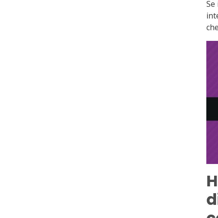
Se 
int
ch
H
d
c