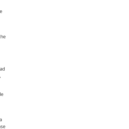
re
che
 ad
,
le
a
ase