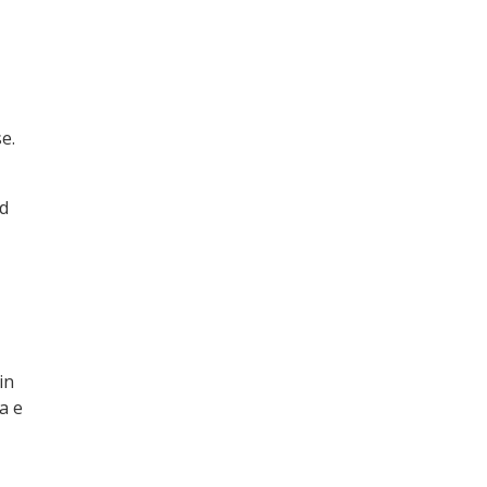
se.
ad
in
a e