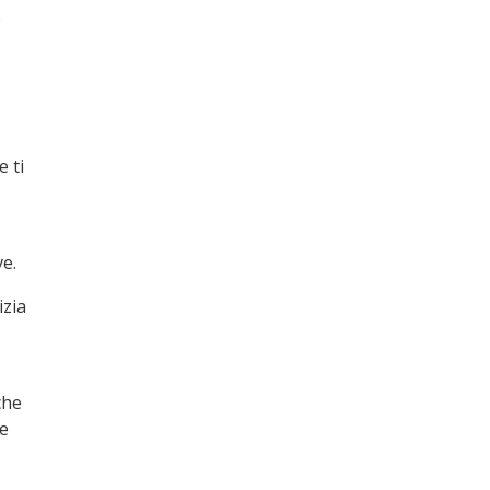
e
 ti
ve.
izia
che
le