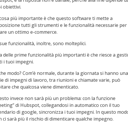
spot, e la risposta non è banale, perché alla fine dipende d
i obiettivi.
cosa più importante è che questo software ti mette a
posizione tutti gli strumenti e le funzionalità necessarie per
eare un ottimo e-commerce.
sue funzionalità, inoltre, sono molteplici.
 delle prime funzionalità più importanti è che riesce a gesti
ti i tuoi impegni.
che modo? Com’è normale, durante la giornata si hanno una
ie di impegni di lavoro, tra riunioni e chiamate varie, può
itare che qualcosa viene dimenticato.
sto invece non sarà più un problema: con la funzione
eting” di Hubspot, collegandosi in automatico con il tuo
endario di google, sincronizza i tuoi impegni. In questo mod
 ci sarà più il rischio di dimenticare qualche impegno.