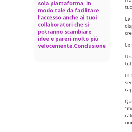
Hub
sola piattaforma, in
tuo
modo tale da facilitare
l’accesso anche ai tuoi
La 
collaboratori che si
dis
potranno scambiare
cr
idee e pareri molto più
Le 
velocemente.Conclusione
Una
tut
In 
ser
cap
Que
“me
cal
non