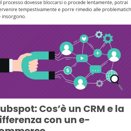
il processo dovesse bloccarsi o procede lentamente, potrai
ervenire tempestivamente e porre rimedio alle problematic
e insorgono.
ubspot: Cos’è un CRM e la
ifferenza con un e-
ommerce