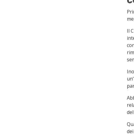
Pri
meg
Il 
int
con
rim
sem
Ino
un’
par
Abb
rel
del
Qua
dei