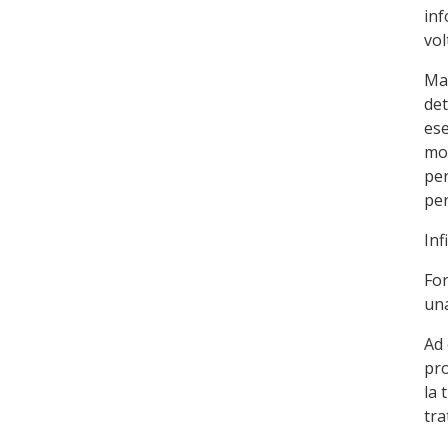
inf
vol
Ma 
det
ese
mod
per
per
Inf
For
una
Ad 
pro
la 
tra