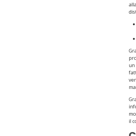
all
dis
Gra
pro
un 
fat
ven
mar
Gra
inf
mod
il 
C