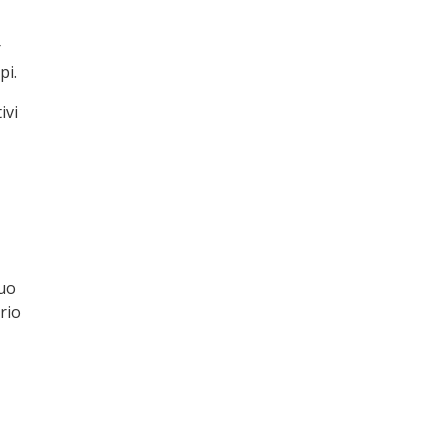
r
pi.
ivi
tuo
rio