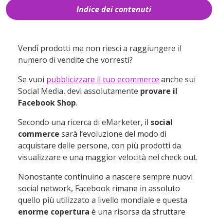
Indice dei contenuti
1
Cos’è Facebook Shop
2
Come funziona Facebook Shop
Vendi prodotti ma non riesci a raggiungere il
numero di vendite che vorresti?
2.1
Aggiungere prodotti al negozio
2.2
Creare raccolte per i prodotti
Se vuoi
pubblicizzare il tuo ecommerce
anche sui
Social Media, devi assolutamente
provare il
2.3
Gestire ordini e impostazioni
Facebook Shop
.
2.4
Interagire con i clienti
Secondo una ricerca di eMarketer, il
social
3
Cosa puoi o non puoi vendere su Facebook
commerce
sarà l’evoluzione del modo di
Shop
acquistare delle persone, con più prodotti da
4
Quali sono i vantaggi di vendere su
visualizzare e una maggior velocità nel check out.
Facebook con il tuo ecommerce
Nonostante continuino a nascere sempre nuovi
5
Come aggiungere un e-commerce su
social network, Facebook rimane in assoluto
Facebook?
quello più utilizzato a livello mondiale e questa
5.1
Attiva la vetrina sulla tua pagina
enorme copertura
è una risorsa da sfruttare