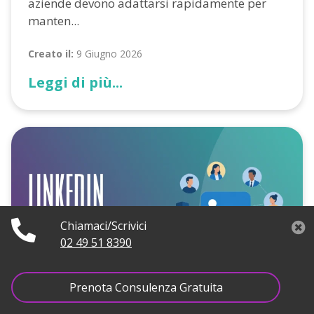
aziende devono adattarsi rapidamente per
manten...
Creato il:
9 Giugno 2026
Leggi di più...
Chiamaci/Scrivici
02 49 51 8390
Prenota Consulenza Gratuita