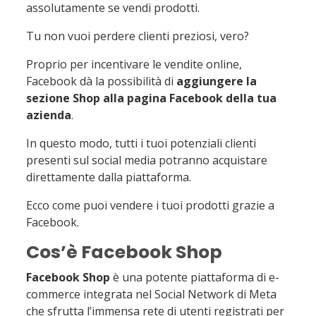
aziendale
assolutamente se vendi prodotti.
5.2
Aggiungi il tuo metodo di acquisto
Tu non vuoi perdere clienti preziosi, vero?
5.3
Descrivi ciò che vendi
Proprio per incentivare le vendite online,
5.4
Inserisci i prodotti
Facebook dà la possibilità di
aggiungere la
5.5
Crea le tue raccolte
sezione Shop alla pagina Facebook
della tua
5.6
Gestisci gli ordini
azienda
.
6
Conclusioni
In questo modo, tutti i tuoi potenziali clienti
presenti sul social media potranno acquistare
direttamente dalla piattaforma.
Ecco come puoi vendere i tuoi prodotti grazie a
Facebook.
Cos’è Facebook Shop
Facebook Shop
è una potente piattaforma di e-
commerce integrata nel Social Network di Meta
che sfrutta l’immensa rete di utenti registrati per