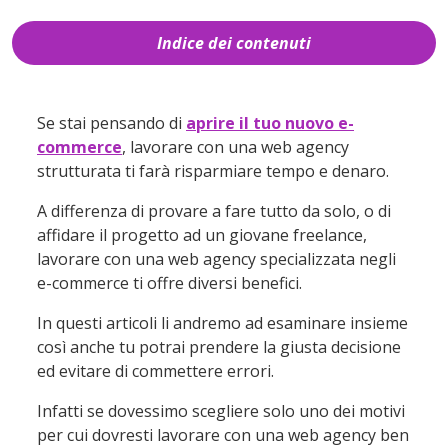
Indice dei contenuti
1
Come scegliere la giusta web agency per il
tuo e-commerce
Se stai pensando di
aprire il tuo nuovo e-
1.1
Lavorare con un freelancer?
commerce
, lavorare con una web agency
Attenzione
strutturata ti farà risparmiare tempo e denaro.
1.2
Casi studio e testimonianze
A differenza di provare a fare tutto da solo, o di
1.3
Anni di esperienza
affidare il progetto ad un giovane freelance,
1.4
Posizione geografica
lavorare con una web agency specializzata negli
e-commerce ti offre diversi benefici.
2
Perché Consulenza E-Commerce è
l’agenzia web giusta per te
In questi articoli li andremo ad esaminare insieme
così anche tu potrai prendere la giusta decisione
ed evitare di commettere errori.
Infatti se dovessimo scegliere solo uno dei motivi
per cui dovresti lavorare con una web agency ben