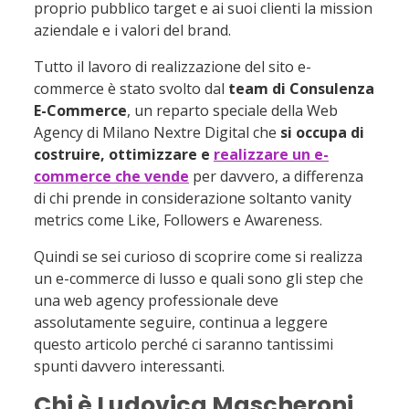
proprio pubblico target e ai suoi clienti la mission
prodotti
aziendale e i valori del brand.
4.5
Checklist definitiva prima della
pubblicazione
Tutto il lavoro di realizzazione del sito e-
commerce è stato svolto dal
team di Consulenza
4.6
Pubblicazione del sito e-commerce e
E-Commerce
, un reparto speciale della Web
monitoraggio
Agency di Milano Nextre Digital che
si occupa di
5
Perché scegliere Consulenza E-Commerce
costruire, ottimizzare e
realizzare un e-
per la realizzazione di un negozio online
commerce che vende
per davvero, a differenza
di chi prende in considerazione soltanto vanity
metrics come Like, Followers e Awareness.
Quindi se sei curioso di scoprire come si realizza
un e-commerce di lusso e quali sono gli step che
una web agency professionale deve
assolutamente seguire, continua a leggere
questo articolo perché ci saranno tantissimi
spunti davvero interessanti.
Chi è Ludovica Mascheroni