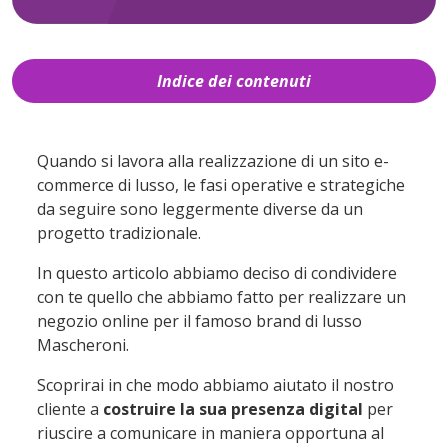
Indice dei contenuti
1
Chi è Ludovica Mascheroni
2
Perché la cooperazione tra consulenti SEO
Quando si lavora alla realizzazione di un sito e-
e sviluppatori è fondamentale durante la
commerce di lusso, le fasi operative e strategiche
realizzazione di un sito e-commerce vetrina
da seguire sono leggermente diverse da un
progetto tradizionale.
3
La richiesta del cliente
In questo articolo abbiamo deciso di condividere
4
Le fasi per la realizzazione di un sito e-
con te quello che abbiamo fatto per realizzare un
commerce di lusso
negozio online per il famoso brand di lusso
4.1
Analisi SEO
Mascheroni.
4.2
Contatto preliminare tra Web Agency
e cliente
Scoprirai in che modo abbiamo aiutato il nostro
cliente a
costruire la sua presenza digital
per
4.3
Sviluppo del sito e-commerce
riuscire a comunicare in maniera opportuna al
4.4
Operazioni di Back-End e inserimento