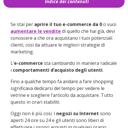
Indice dei contenuti
1
Cos’è la Vampire Economy
2
Perché le persone preferiscono fare
Se stai per
aprire il tuo e-commerce da 0
o vuoi
acquisti di notte?
aumentare le vendite
di quello che hai già, devi
conoscere a che ora acquistano i tuoi potenziali
3
Di notte le persone acquistano online da
clienti, così da attuare le migliori strategie di
mobile
marketing.
4
Conclusioni
L’
e-commerce
sta cambiando in maniera radicale
i
comportamenti d’acquisto degli utenti
.
Fino a qualche tempo fa andare a fare shopping
significava dedicarsi del tempo per vedere le
vetrine e scegliere l’articolo da acquistare. Tutto
questo in orari stabiliti.
Oggi non è più così. I
negozi su Internet
sono
aperti 24 ore su 24 e gli utenti sono liberi di
effettuare i propri acquisti in qualsiasi orario.