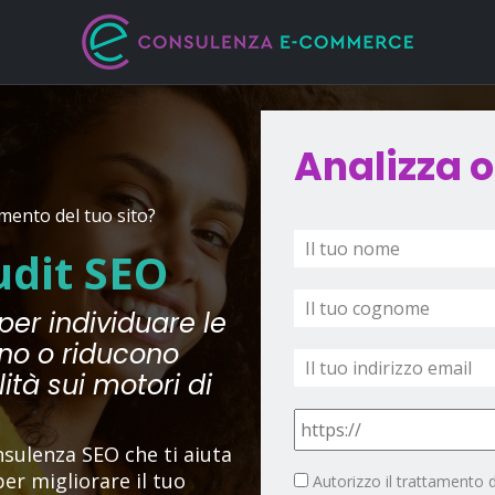
Analizza or
amento del tuo sito?
Nome
*
udit SEO
Cognome
*
per individuare le
Email
ano o riducono
lità sui motori di
Sito
da
analizzare
*
onsulenza SEO che ti aiuta
Consenso
*
er migliorare il tuo
Autorizzo il trattamento 