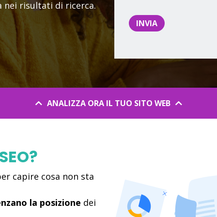
nei risultati di ricerca.
ANALIZZA ORA IL TUO SITO WEB
 SEO?
er capire cosa non sta
enzano la posizione
dei