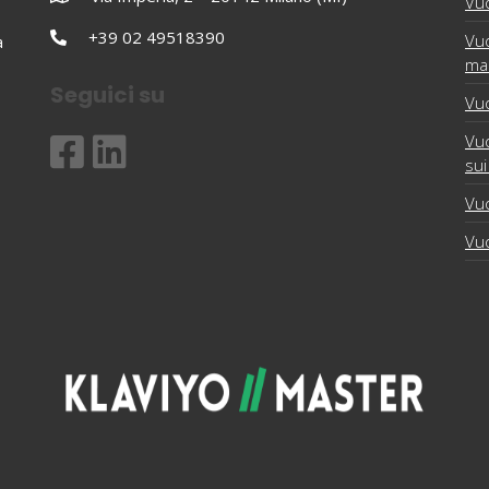
Vuo
+39 02 49518390
Vuo
a
ma
Seguici su
Vuo
Vuo
sui
Vuo
Vuo