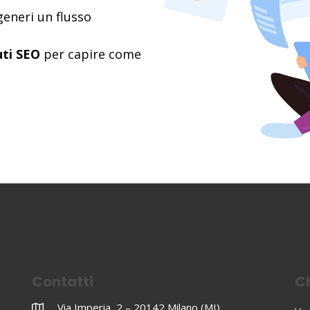
eneri un flusso
ti SEO
per capire come
Contatti
Ch
Via Imperia, 2 – 20142 Milano (MI)